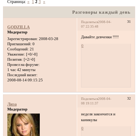
Страница:
«
1
2
3
»
Разговоры каждый день
31
Поделиться
2008-04-
07 22:35:48
GODZILLA
Модератор
Давайте девченки !!!!!
Зарегистрирован
: 2008-03-28
Приглашений:
0
0
Сообщений:
21
Уважение:
[+0/-0]
Позитив:
[+2/-0]
Провел на форуме:
1 час 42 минуты
Последний визит:
2008-08-14 09:15:25
32
Поделиться
2008-04-
08 19:11:37
Лиза
Модератор
неделя закончится и
каникулы
0