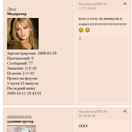
41
Поделиться
2008-04-
11 21:20:40
Лиза
Модератор
ясно я хочу на каникулы в
египеттттттттттттттттттттттттт
0
Зарегистрирован
: 2008-03-29
Приглашений:
0
Сообщений:
77
Уважение:
[+2/-0]
Позитив:
[+1/-0]
Провел на форуме:
5 часов 23 минуты
Последний визит:
2009-10-11 19:43:01
42
Поделиться
2008-04-
18 16:06:30
administrator
администратор
ООО!