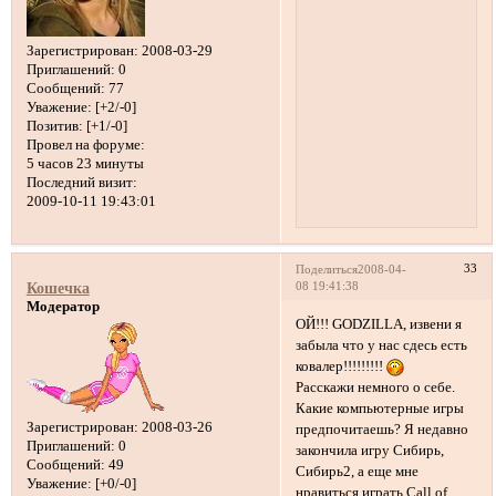
Зарегистрирован
: 2008-03-29
Приглашений:
0
Сообщений:
77
Уважение:
[+2/-0]
Позитив:
[+1/-0]
Провел на форуме:
5 часов 23 минуты
Последний визит:
2009-10-11 19:43:01
33
Поделиться
2008-04-
08 19:41:38
Кошечка
Модератор
ОЙ!!! GODZILLA, извени я
забыла что у нас сдесь есть
ковалер!!!!!!!!!
Расскажи немного о себе.
Какие компьютерные игры
Зарегистрирован
: 2008-03-26
предпочитаешь? Я недавно
Приглашений:
0
закончила игру Сибирь,
Сообщений:
49
Сибирь2, а еще мне
Уважение:
[+0/-0]
нравиться играть Call of