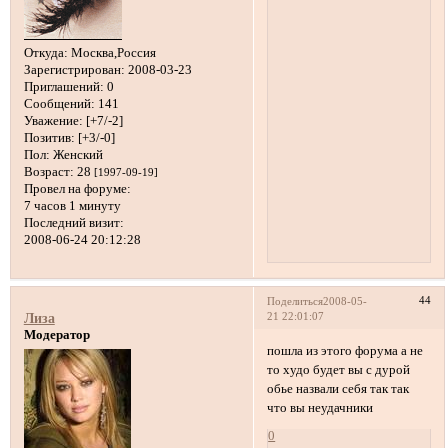
Откуда:
Москва,Россия
Зарегистрирован
: 2008-03-23
Приглашений:
0
Сообщений:
141
Уважение:
[+7/-2]
Позитив:
[+3/-0]
Пол:
Женский
Возраст:
28
[1997-09-19]
Провел на форуме:
7 часов 1 минуту
Последний визит:
2008-06-24 20:12:28
44
Поделиться
2008-05-
21 22:01:07
Лиза
Модератор
пошла из этого форума а не
то худо будет вы с дурой
обье назвали себя так так
что вы неудачники
0