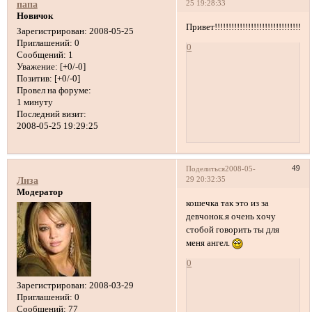
25 19:28:33
папа
Новичок
Привет!!!!!!!!!!!!!!!!!!!!!!!!!!!!!!!!!!!!!
Зарегистрирован
: 2008-05-25
Приглашений:
0
0
Сообщений:
1
Уважение:
[+0/-0]
Позитив:
[+0/-0]
Провел на форуме:
1 минуту
Последний визит:
2008-05-25 19:29:25
49
Поделиться
2008-05-
29 20:32:35
Лиза
Модератор
кошечка так это из за
девчонок.я очень хочу
стобой говорить ты для
меня ангел.
0
Зарегистрирован
: 2008-03-29
Приглашений:
0
Сообщений:
77