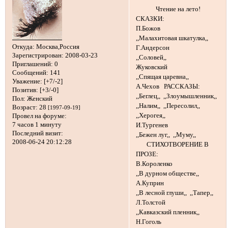
Чтение на лето!
СКАЗКИ:
П.Божов
,,Малахитовая шкатулка,,
Откуда:
Москва,Россия
Г.Андерсон
Зарегистрирован
: 2008-03-23
,,Соловей,,
Приглашений:
0
Жуковский
Сообщений:
141
,,Спящая царевна,,
Уважение:
[+7/-2]
А.Чехов РАССКАЗЫ:
Позитив:
[+3/-0]
,,Беглец,, ,,Злоумышленник,,
Пол:
Женский
,,Налим,, ,,Пересолил,,
Возраст:
28
[1997-09-19]
,,Херогея,,
Провел на форуме:
7 часов 1 минуту
И.Тургенев
Последний визит:
,,Бежен луг,, ,,Муму,,
2008-06-24 20:12:28
СТИХОТВОРЕНИЕ В
ПРОЗЕ:
В.Короленко
,,В дурном обществе,,
А.Куприн
,,В лесной глуши,, ,,Тапер,,
Л.Толстой
,,Кавказский пленник,,
Н.Гоголь