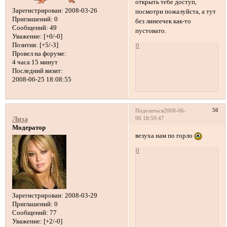
открыть тебе доступ,
Зарегистрирован
: 2008-03-26
посмотри пожалуйста, а тут
Приглашений:
0
без линеечек как-то
Сообщений:
49
пустовато.
Уважение:
[+0/-0]
Позитив:
[+5/-3]
0
Провел на форуме:
4 часа 15 минут
Последний визит:
2008-06-25 18:08:55
56
Поделиться
2008-06-
06 18:59:47
Лиза
Модератор
везуха нам по горло
0
Зарегистрирован
: 2008-03-29
Приглашений:
0
Сообщений:
77
Уважение:
[+2/-0]