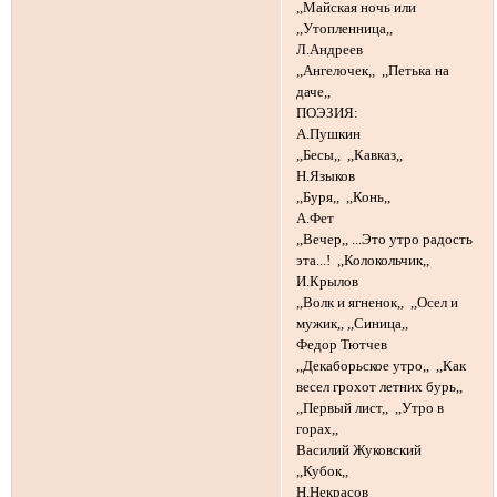
,,Майская ночь или
,,Утопленница,,
Л.Андреев
,,Ангелочек,, ,,Петька на
даче,,
ПОЭЗИЯ:
А.Пушкин
,,Бесы,, ,,Кавказ,,
Н.Языков
,,Буря,, ,,Конь,,
А.Фет
,,Вечер,, ...Это утро радость
эта...! ,,Колокольчик,,
И.Крылов
,,Волк и ягненок,, ,,Осел и
мужик,, ,,Синица,,
Федор Тютчев
,,Декаборьское утро,, ,,Как
весел грохот летних бурь,,
,,Первый лист,, ,,Утро в
горах,,
Василий Жуковский
,,Кубок,,
Н.Некрасов