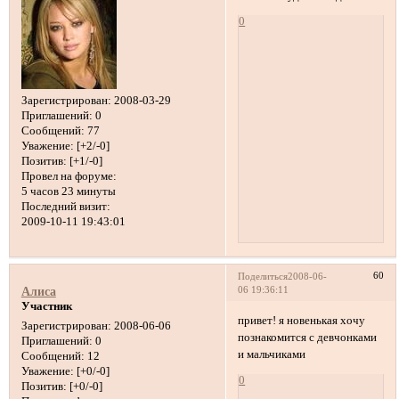
0
Зарегистрирован
: 2008-03-29
Приглашений:
0
Сообщений:
77
Уважение:
[+2/-0]
Позитив:
[+1/-0]
Провел на форуме:
5 часов 23 минуты
Последний визит:
2009-10-11 19:43:01
60
Поделиться
2008-06-
06 19:36:11
Алиса
Участник
привет! я новенькая хочу
Зарегистрирован
: 2008-06-06
познакомится с девчонками
Приглашений:
0
и мальчиками
Сообщений:
12
Уважение:
[+0/-0]
0
Позитив:
[+0/-0]