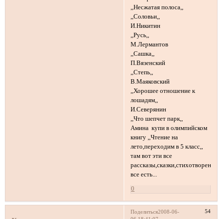
,,Несжатая полоса,,
,,Соловьи,,
И.Никитин
,,Русь,,
М.Лермантов
,,Сашка,,
П.Вязенский
,,Степь,,
В.Маяковский
,,Хорошее отношение к
лошадям,,
И.Северянин
,,Что шепчет парк,,
Амина купи в олимпийском
книгу ,,Чтение на
лето,переходим в 5 класс,,
там вот эти все
рассказы,сказки,стихотворения
все есть...
0
54
Поделиться
2008-06-