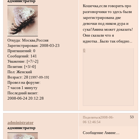
администратор
Кошечка,если говорить про
разговорчики то здесь были
зарегистрирована две
девочки под ником дура и
сука!Амина может доказать!
Они сказали что я
Откуда:
Москва,Россия
идиотка...Было так обидно...
Зарегистрирован
: 2008-03-23
0
Приглашений:
0
Сообщений:
141
Уважение:
[+7/-2]
Позитив:
[+3/-0]
Пол:
Женский
Возраст:
28
[1997-09-19]
Провел на форуме:
7 часов 1 минуту
Последний визит:
2008-06-24 20:12:28
53
Поделиться
2008-06-
06 12:46:54
administrator
администратор
Сообщение Амине....