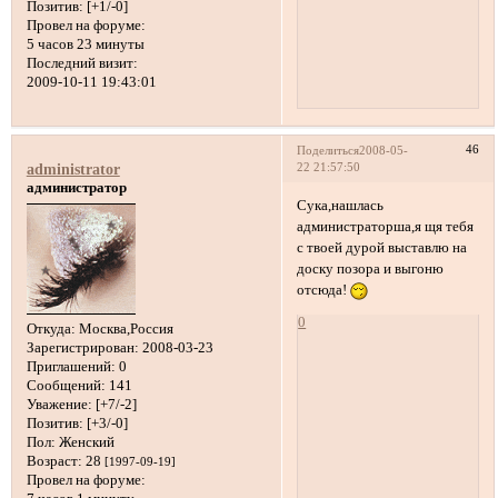
Позитив:
[+1/-0]
Провел на форуме:
5 часов 23 минуты
Последний визит:
2009-10-11 19:43:01
46
Поделиться
2008-05-
22 21:57:50
administrator
администратор
Сука,нашлась
администраторша,я щя тебя
с твоей дурой выставлю на
доску позора и выгоню
отсюда!
0
Откуда:
Москва,Россия
Зарегистрирован
: 2008-03-23
Приглашений:
0
Сообщений:
141
Уважение:
[+7/-2]
Позитив:
[+3/-0]
Пол:
Женский
Возраст:
28
[1997-09-19]
Провел на форуме: