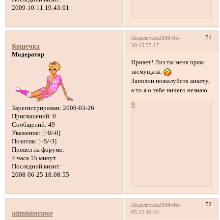
2009-10-11 19:43:01
51
Поделиться
2008-05-
30 15:55:17
Кошечка
Модератор
Привет! Лиз ты меня прям
засмущала.
Заполни пожалуйста анкету,
а то я о тебе ничего незнаю.
0
Зарегистрирован
: 2008-03-26
Приглашений:
0
Сообщений:
49
Уважение:
[+0/-0]
Позитив:
[+5/-3]
Провел на форуме:
4 часа 15 минут
Последний визит:
2008-06-25 18:08:55
52
Поделиться
2008-06-
05 22:49:42
administrator