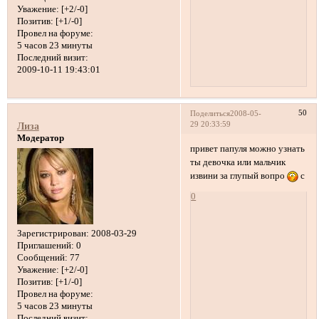
Уважение:
[+2/-0]
Позитив:
[+1/-0]
Провел на форуме:
5 часов 23 минуты
Последний визит:
2009-10-11 19:43:01
50
Поделиться
2008-05-
29 20:33:59
Лиза
Модератор
привет папуля можно узнать
ты девочка или мальчик
извини за глупый вопро
с
0
Зарегистрирован
: 2008-03-29
Приглашений:
0
Сообщений:
77
Уважение:
[+2/-0]
Позитив:
[+1/-0]
Провел на форуме:
5 часов 23 минуты
Последний визит: