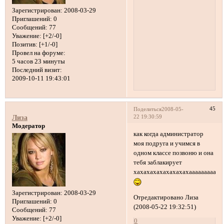
Зарегистрирован
: 2008-03-29
Приглашений:
0
Сообщений:
77
Уважение:
[+2/-0]
Позитив:
[+1/-0]
Провел на форуме:
5 часов 23 минуты
Последний визит:
2009-10-11 19:43:01
45
Поделиться
2008-05-
22 19:30:59
Лиза
Модератор
как когда администратор
моя подруга и учимся в
одном классе позвоню и она
тебя заблакирует
хахахахахахахахахааааааааааа
Зарегистрирован
: 2008-03-29
Отредактировано Лиза
Приглашений:
0
(2008-05-22 19:32:51)
Сообщений:
77
Уважение:
[+2/-0]
0