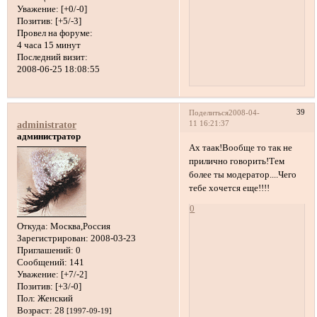
Уважение:
[+0/-0]
Позитив:
[+5/-3]
Провел на форуме:
4 часа 15 минут
Последний визит:
2008-06-25 18:08:55
39
Поделиться
2008-04-
11 16:21:37
administrator
администратор
Ах таак!Вообще то так не
прилично говорить!Тем
более ты модератор....Чего
тебе хочется еще!!!!
0
Откуда:
Москва,Россия
Зарегистрирован
: 2008-03-23
Приглашений:
0
Сообщений:
141
Уважение:
[+7/-2]
Позитив:
[+3/-0]
Пол:
Женский
Возраст:
28
[1997-09-19]