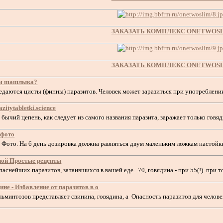
ЗАКАЗАТЬ КОМПЛЕКС ONETWOS
ЗАКАЗАТЬ КОМПЛЕКС ONETWOS
ям шашлыка?
аются цисты (финны) паразитов. Человек может заразиться при употреблен
zitytabletki.science
ычий цепень, как следует из самого названия паразита, заражает только гов
 фото
ото. На 6 день дозировка должна равняться двум маленьким ложкам настойк
ной Простые рецепты
аснейших паразитов, затаившихся в вашей еде. 70, говядина - при 55(!). пр
не - Избавление от паразитов в о
ьминтозов представляет свинина, говядина, а Опасность паразитов для челов