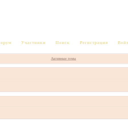
орум
Участники
Поиск
Регистрация
Вой
Активные темы