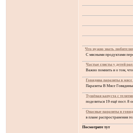
Что нужно знать любител
С мясными продуктами перед
Частые глисты у детей para
Важно помнить и о том, что б
Говядина паразиты в мясе
Паразиты В Мясе Говядины Ф
Тушёная капуста с теляти
поделиться 19 ещё пост. 8 оп
Опасные паразиты в говяди
в плане распространения гел
Посмотрите тут