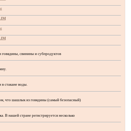
LIM
LIM
ии говядины, свинины и субпродуктов
ядину.
и в стакане воды.
и том, что шашлык из говядины (самый безопасный)
ека. В нашей стране регистрируется несколько