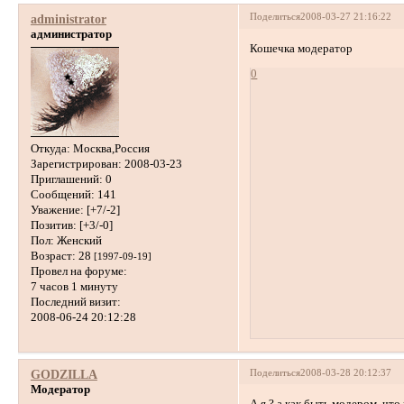
Поделиться
2008-03-27 21:16:22
administrator
администратор
Кошечка модератор
0
Откуда:
Москва,Россия
Зарегистрирован
: 2008-03-23
Приглашений:
0
Сообщений:
141
Уважение:
[+7/-2]
Позитив:
[+3/-0]
Пол:
Женский
Возраст:
28
[1997-09-19]
Провел на форуме:
7 часов 1 минуту
Последний визит:
2008-06-24 20:12:28
Поделиться
2008-03-28 20:12:37
GODZILLA
Модератор
А я ? а как быть модером, что