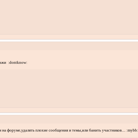
кажи :dontknow:
м на форуме,удалять плохие сообщения и темы,или банить участников.... :mybb