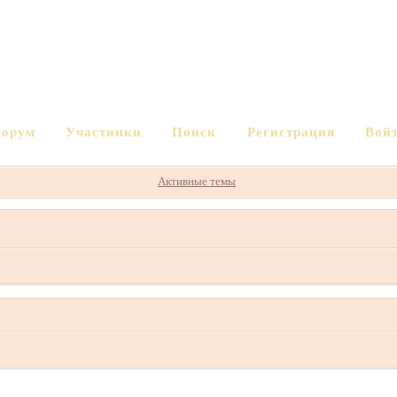
орум
Участники
Поиск
Регистрация
Вой
Активные темы