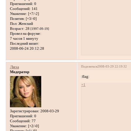
Приглашений:
0
Сообщений:
141
Уважение:
[+7/-2]
Позитив:
[+3/-0]
Пол:
Женский
Возраст:
28
[1997-09-19]
Провел на форуме:
7 часов 1 минуту
Последний визит:
2008-06-24 20:12:28
Поделиться
2008-03-29 22:19:32
Лиза
Модератор
:flag:
+1
Зарегистрирован
: 2008-03-29
Приглашений:
0
Сообщений:
77
Уважение:
[+2/-0]
Позитив:
[+1/-0]