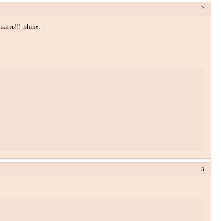
2
ить!!! :shine:
3