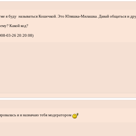
ме я буду называться Кошечкой. Это Юляшка-Милашка. Давай общаться и друж
чему? Какой код?
08-03-26 20:20:08)
ировалась и я назначаю тебя модератором