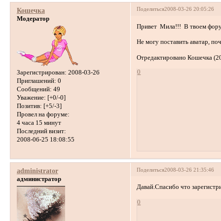
Поделиться
2008-03-26 20:05:26
Кошечка
Модератор
Привет Мила!!! В твоем фору
Не могу поставить аватар, по
Отредактировано Кошечка (20
0
Зарегистрирован
: 2008-03-26
Приглашений:
0
Сообщений:
49
Уважение:
[+0/-0]
Позитив:
[+5/-3]
Провел на форуме:
4 часа 15 минут
Последний визит:
2008-06-25 18:08:55
Поделиться
2008-03-26 21:35:46
administrator
администратор
Давай.Спасибо что зарегистр
0